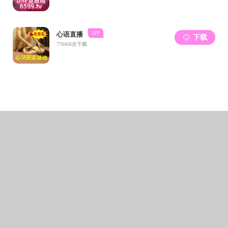
科技助力春耕，护航蔬菜稳产保供
03/12
2025
寿光市委组织部部长刘洪科一行赴绿帽社 调研交
流
通知公告
人才招聘
绿帽社 2025年度第一批公开招聘公...
03/06
2025
绿帽社 诚邀全球英才依托申报海外优青
02/20