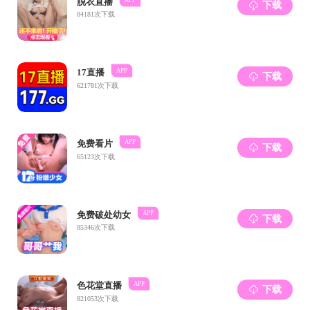
分享：
绿帽社新闻
03/12
2025